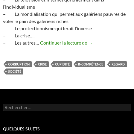
l’individualisme
– La mondialisation qui permet aux galériens pauvres de
voler le pain des galériens riches
– Le protectionnisme qui ferait l’inverse
– La crise….
Manifeste pour une pe
– Les autres…
Continuer la lecture de
→
CORRUPTION
CRISE
CUPIDITÉ
INCOMPÉTENCE
REGARD
SOCIÉTÉ
Rechercher :
QUELQUES SUJETS