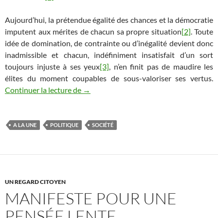
Aujourd’hui, la prétendue égalité des chances et la démocratie
imputent aux mérites de chacun sa propre situation
[2]
. Toute
idée de domination, de contrainte ou d’inégalité devient donc
inadmissible et chacun, indéfiniment insatisfait d’un sort
toujours injuste à ses yeux
[3]
, n’en finit pas de maudire les
élites du moment coupables de sous-valoriser ses vertus.
Vers une domestication de l’homme ?
Continuer la lecture de
→
A LA UNE
POLITIQUE
SOCIÉTÉ
UN REGARD CITOYEN
MANIFESTE POUR UNE
PENSÉE LENTE