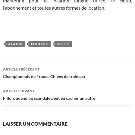
marketing pour la location longue durée, le cloud,
l’abonnement et toutes autres formes de location.
A LA UNE
POLITIQUE
SOCIÉTÉ
Navigation
ARTICLE PRÉCÉDENT
des
Championnats de France Chiens de traineau
articles
ARTICLE SUIVANT
Fillon, quand un scandale peut en cacher un autre
LAISSER UN COMMENTAIRE