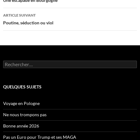
des
Une escapade en Bourgogne
articles
ARTICLE SUIVANT
Poutine, séduction ou viol
Rechercher :
QUELQUES SUJETS
Voyage en Pologne
Ne nous trompons pas
Bonne année 2026
Pas un Euro pour Trump et ses MAGA