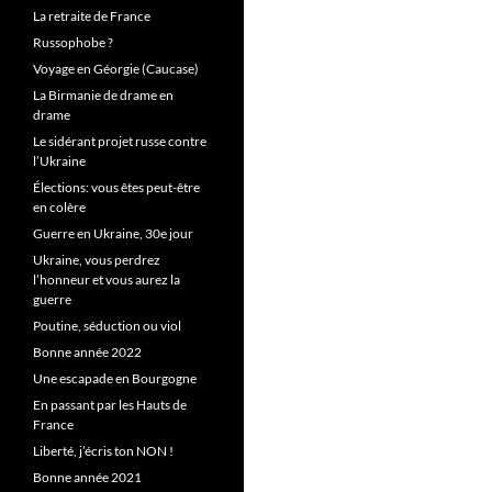
La retraite de France
Russophobe ?
Voyage en Géorgie (Caucase)
La Birmanie de drame en
drame
Le sidérant projet russe contre
l’Ukraine
Élections: vous êtes peut-être
en colère
Guerre en Ukraine, 30e jour
Ukraine, vous perdrez
l’honneur et vous aurez la
guerre
Poutine, séduction ou viol
Bonne année 2022
Une escapade en Bourgogne
En passant par les Hauts de
France
Liberté, j’écris ton NON !
Bonne année 2021