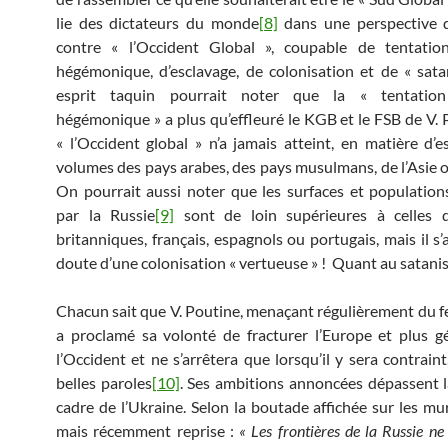
lie des dictateurs du monde
[8]
dans une perspective 
contre « l’Occident Global », coupable de tentation
hégémonique, d’esclavage, de colonisation et de « sat
esprit taquin pourrait noter que la « tentation
hégémonique » a plus qu’effleuré le KGB et le FSB de V. 
« l’Occident global » n’a jamais atteint, en matière d’es
volumes des pays arabes, des pays musulmans, de l’Asie o
On pourrait aussi noter que les surfaces et population
par la Russie
[9]
sont de loin supérieures à celles 
britanniques, français, espagnols ou portugais, mais il s’
doute d’une colonisation « vertueuse » ! Quant au satan
Chacun sait que V. Poutine, menaçant régulièrement du fe
a proclamé sa volonté de fracturer l’Europe et plus 
l’Occident et ne s’arrêtera que lorsqu’il y sera contrain
belles paroles
[10]
. Ses ambitions annoncées dépassent 
cadre de l’Ukraine. Selon la boutade affichée sur les mu
mais récemment reprise :
« Les frontières de la Russie ne