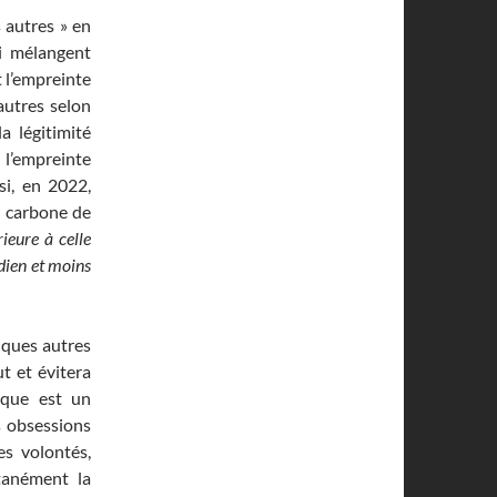
 autres » en
ui mélangent
t l’empreinte
autres selon
a légitimité
 l’empreinte
nsi, en 2022,
e carbone de
ieure à celle
adien et moins
lques autres
t et évitera
ique est un
s obsessions
es volontés,
ntanément la