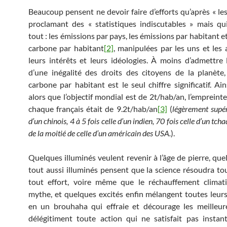
Beaucoup pensent ne devoir faire d’efforts qu’après « les
proclamant des « statistiques indiscutables » mais q
tout : les émissions par pays, les émissions par habitant e
carbone par habitant
[2]
, manipulées par les uns et les 
leurs intérêts et leurs idéologies. À moins d’admettre l
d’une inégalité des droits des citoyens de la planète,
carbone par habitant est le seul chiffre significatif. Ai
alors que l’objectif mondial est de 2t/hab/an, l’empreint
chaque français était de 9.2t/hab/an
[3]
(
légèrement supér
d’un chinois, 4 à 5 fois celle d’un indien, 70 fois celle d’un tch
de la moitié de celle d’un américain des USA.
).
Quelques illuminés veulent revenir à l’âge de pierre, que
tout aussi illuminés pensent que la science résoudra tou
tout effort, voire même que le réchauffement climat
mythe, et quelques excités enfin mélangent toutes leur
en un brouhaha qui effraie et décourage les meilleur
délégitiment toute action qui ne satisfait pas insta