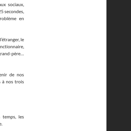
aux sociaux,
 25 secondes,
problème en
 l’étranger, le
onctionnaire,
e-grand-père…
venir de nos
 à nos trois
 temps, les
e.