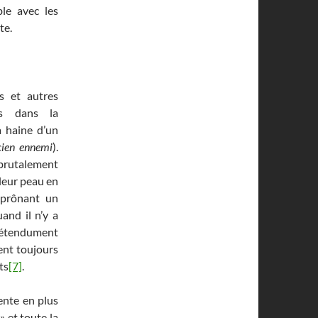
ble avec les
te.
s et autres
es dans la
a haine d’un
ncien ennemi
).
s brutalement
 leur peau en
n prônant un
and il n’y a
prétendument
sent toujours
ts
[7]
.
ente en plus
» et toute la