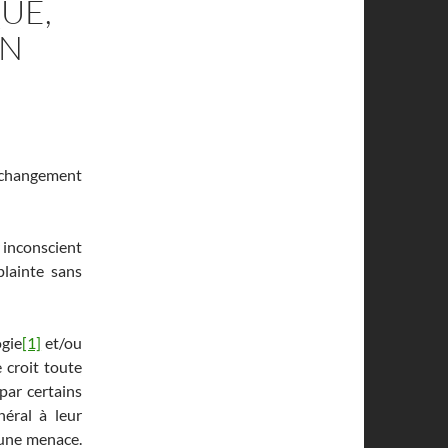
UE,
UN
e changement
r inconscient
plainte sans
gie
[1]
et/ou
 croit toute
par certains
néral à leur
 une menace.