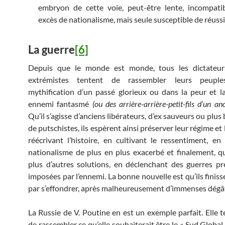
embryon de cette voie, peut-être lente, incompati
excès de nationalisme, mais seule susceptible de réussi
La guerre
[6]
Depuis que le monde est monde, tous les dictateur
extrémistes tentent de rassembler leurs peupl
mythification d’un passé glorieux ou dans la peur et l
ennemi fantasmé
(ou des arrière-arrière-petit-fils d’un a
Qu’il s’agisse d’anciens libérateurs, d’ex sauveurs ou plu
de putschistes, ils espèrent ainsi préserver leur régime et
réécrivant l’histoire, en cultivant le ressentiment, e
nationalisme de plus en plus exacerbé et finalement, qu
plus d’autres solutions, en déclenchant des guerres 
imposées par l’ennemi. La bonne nouvelle est qu’ils finis
par s’effondrer, après malheureusement d’immenses dégâ
La Russie de V. Poutine en est un exemple parfait. Elle t
de rassembler ce qu’elle souhaiterait être le « Sud Global 