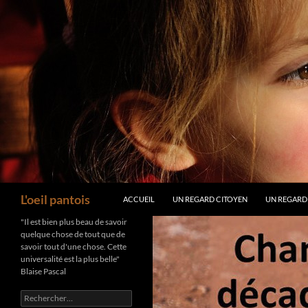
Aller
au
contenu
Recherche
L'oeil pantois
ACCUEIL
UN REGARD CITOYEN
UN REGARD
"Il est bien plus beau de savoir
quelque chose de tout que de
savoir tout d'une chose. Cette
universalité est la plus belle"
Blaise Pascal
Rechercher :