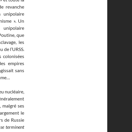
de revanche
 unipolaire
anisme ». Un
 unipolaire
Poutine, que
clavage, les
u de l’URSS.
s colonisées
des empires
agissait sans
isme…
u nucléaire,
généralement
t, malgré ses
largement le
rs de Russie
 se terminent