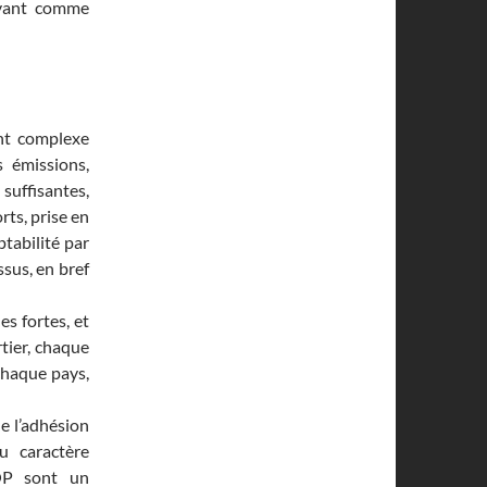
avant comme
nt complexe
s émissions,
uffisantes,
rts, prise en
ptabilité par
sus, en bref
es fortes, et
tier, chaque
chaque pays,
e l’adhésion
u caractère
COP sont un