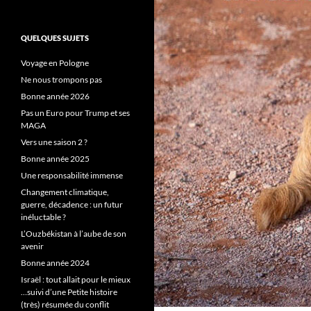
QUELQUES SUJETS
Voyage en Pologne
Ne nous trompons pas
Bonne année 2026
Pas un Euro pour Trump et ses
MAGA
Vers une saison 2 ?
Bonne année 2025
Une responsabilité immense
Changement climatique,
guerre, décadence : un futur
inéluctable ?
L’Ouzbékistan à l’aube de son
avenir
Bonne année 2024
Israël : tout allait pour le mieux
…suivi d’une Petite histoire
(très) résumée du conflit