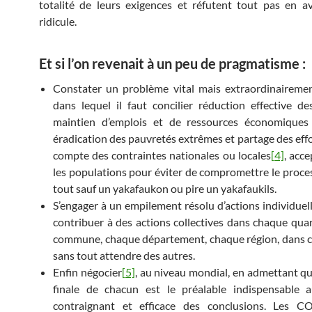
totalité de leurs exigences et réfutent tout pas en 
ridicule.
Et si l’on revenait à un peu de pragmatisme :
Constater un problème vital mais extraordinaireme
dans lequel il faut concilier réduction effective de
maintien d’emplois et de ressources économiques s
éradication des pauvretés extrêmes et partage des effo
compte des contraintes nationales ou locales
[4]
, acce
les populations pour éviter de compromettre le proces
tout sauf un yakafaukon ou pire un yakafaukils.
S’engager à un empilement résolu d’actions individuell
contribuer à des actions collectives dans chaque quar
commune, chaque département, chaque région, dans 
sans tout attendre des autres.
Enfin négocier
[5]
, au niveau mondial, en admettant qu
finale de chacun est le préalable indispensable a
contraignant et efficace des conclusions. Les 