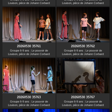
Louison, pièce de Johann Corbard
Louison, pièce de Johann Corbard
20260530 35761
20260530 35762
Groupe 6-9 ans : Le pouvoir de
Groupe 6-9 ans : Le pouvoir de
Louison, pièce de Johann Corbard
Louison, pièce de Johann Corbard
20260530 35763
20260530 35767
Groupe 6-9 ans : Le pouvoir de
Groupe 6-9 ans : Le pouvoir de
Louison, pièce de Johann Corbard
Louison, pièce de Johann Corbard