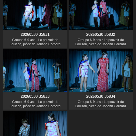
20260530 35831
20260530 35832
Groupe 6-9 ans : Le pouvoir de
Groupe 6-9 ans : Le pouvoir de
Louison, pièce de Johann Corbard
Louison, pièce de Johann Corbard
20260530 35833
20260530 35834
Groupe 6-9 ans : Le pouvoir de
Groupe 6-9 ans : Le pouvoir de
Louison, pièce de Johann Corbard
Louison, pièce de Johann Corbard