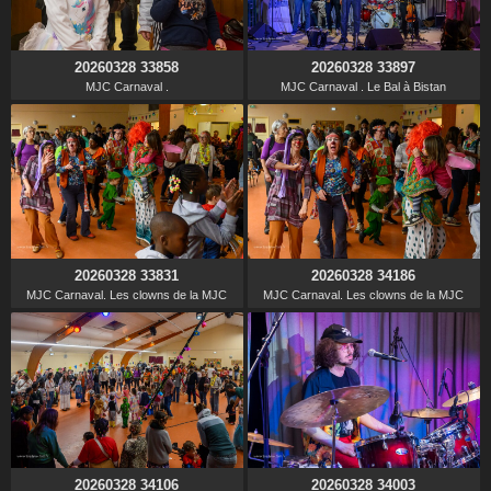
20260328 33858
20260328 33897
MJC Carnaval .
MJC Carnaval . Le Bal à Bistan
20260328 33831
20260328 34186
MJC Carnaval. Les clowns de la MJC
MJC Carnaval. Les clowns de la MJC
20260328 34106
20260328 34003