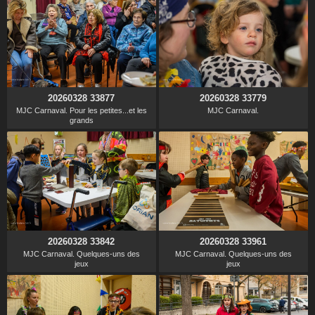
20260328 33877
20260328 33779
MJC Carnaval. Pour les petites...et les
MJC Carnaval.
grands
20260328 33842
20260328 33961
MJC Carnaval. Quelques-uns des
MJC Carnaval. Quelques-uns des
jeux
jeux