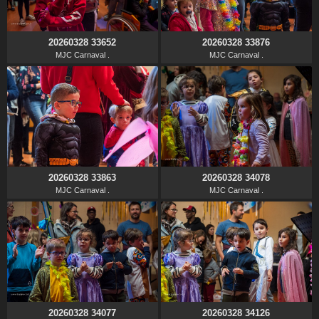
20260328 33652
20260328 33876
MJC Carnaval .
MJC Carnaval .
20260328 33863
20260328 34078
MJC Carnaval .
MJC Carnaval .
20260328 34077
20260328 34126