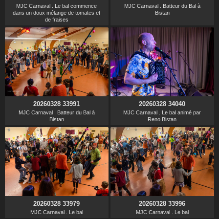
MJC Carnaval . Le bal commence
MJC Carnaval . Batteur du Bal à
dans un doux mélange de tomates et
Bistan
de fraises
20260328 33991
20260328 34040
MJC Carnaval . Batteur du Bal à
MJC Carnaval . Le bal animé par
Bistan
Reno Bistan
20260328 33979
20260328 33996
MJC Carnaval . Le bal
MJC Carnaval . Le bal