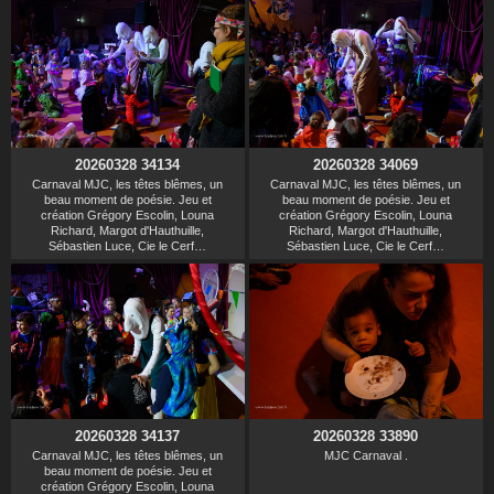
20260328 34134
20260328 34069
Carnaval MJC, les têtes blêmes, un
Carnaval MJC, les têtes blêmes, un
beau moment de poésie. Jeu et
beau moment de poésie. Jeu et
création Grégory Escolin, Louna
création Grégory Escolin, Louna
Richard, Margot d'Hauthuille,
Richard, Margot d'Hauthuille,
Sébastien Luce, Cie le Cerf…
Sébastien Luce, Cie le Cerf…
20260328 34137
20260328 33890
Carnaval MJC, les têtes blêmes, un
MJC Carnaval .
beau moment de poésie. Jeu et
création Grégory Escolin, Louna