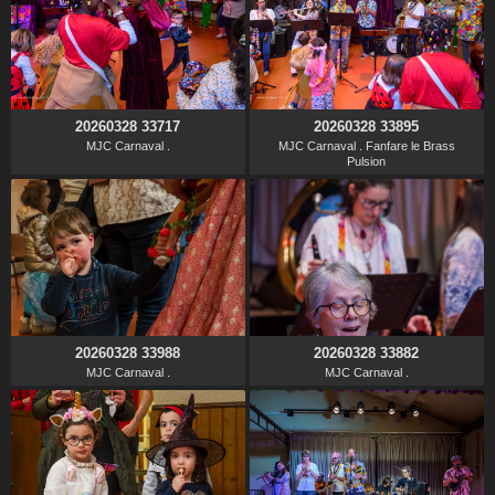
20260328 33717
20260328 33895
MJC Carnaval .
MJC Carnaval . Fanfare le Brass
Pulsion
20260328 33988
20260328 33882
MJC Carnaval .
MJC Carnaval .