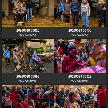
20260328 33823
20260328 33755
MJC Carnaval .
MJC Carnaval .
20260328 33698
20260328 33912
MJC Carnaval .
MJC Carnaval .