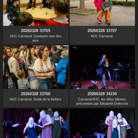
20260328 33765
20260328 33707
MJC Carnaval. Quelques-uns des
MJC Carnaval.
jeux
20260328 33760
20260328 34150
MJC Carnaval. Sortie de la fanfare
Carnaval MJC, les têtes blêmes,
présentées par Elisabeth Delecroix