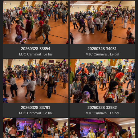
20260328 33854
20260328 34031
MJC Carnaval . Le bal
MJC Carnaval . Le bal
20260328 33791
20260328 33982
MJC Carnaval . Le bal
MJC Carnaval . Le bal