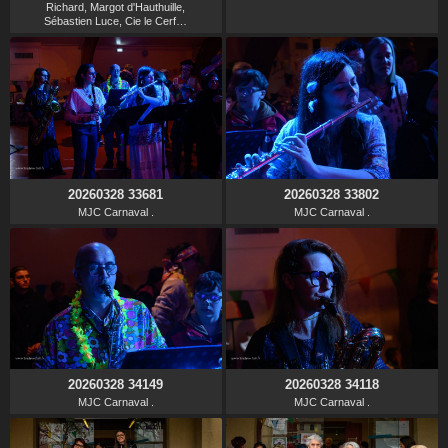
Richard, Margot d'Hauthuille,
Sébastien Luce, Cie le Cerf…
20260328 33681
20260328 33802
MJC Carnaval .
MJC Carnaval .
20260328 34149
20260328 34118
MJC Carnaval .
MJC Carnaval .