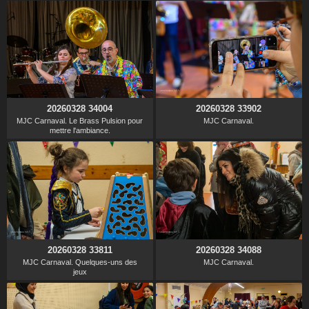
20260328 34004
20260328 33902
MJC Carnaval. Le Brass Pulsion pour
MJC Carnaval.
mettre l'ambiance.
20260328 33811
20260328 34088
MJC Carnaval. Quelques-uns des
MJC Carnaval.
jeux