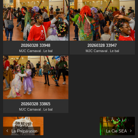
20260328 33948
20260328 33947
MJC Carnaval . Le bal
MJC Carnaval . Le bal
20260328 33865
MJC Carnaval . Le bal
La Préparation
La Cie SEA