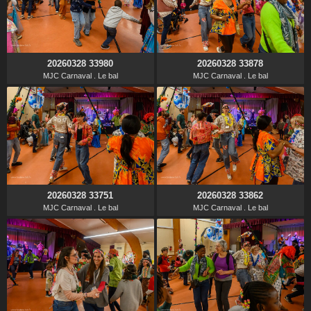
20260328 33980
20260328 33878
MJC Carnaval . Le bal
MJC Carnaval . Le bal
20260328 33751
20260328 33862
MJC Carnaval . Le bal
MJC Carnaval . Le bal