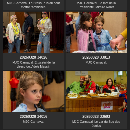
MJC Carnaval. Le Brass Pulsion pour
MJC Carnaval. Le mot de la
mettre l'ambiance.
Présidente, Mireille Rollet
20260328 34026
20260328 33813
MJC Carnaval.,Et xcelui de ;la
MJC Carnaval.
directrice, Adèle Massin
20260328 34056
20260328 33693
MJC Carnaval.
MJC Carnaval. Le var du Sou des
écoles