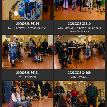
20260328 34174
20260328 33810
MJC Carnaval. La Mascotte 2026
MJC Carnaval. Le Brass Pulsion pour
mettre l'ambiance.
20260328 34171
20260328 34169
MJC Carnaval.
MJC Carnaval.