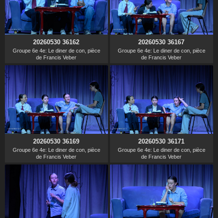
20260530 36162
20260530 36167
Groupe 6e 4e: Le diner de con, pièce
Groupe 6e 4e: Le diner de con, pièce
de Francis Veber
de Francis Veber
20260530 36169
20260530 36171
Groupe 6e 4e: Le diner de con, pièce
Groupe 6e 4e: Le diner de con, pièce
de Francis Veber
de Francis Veber