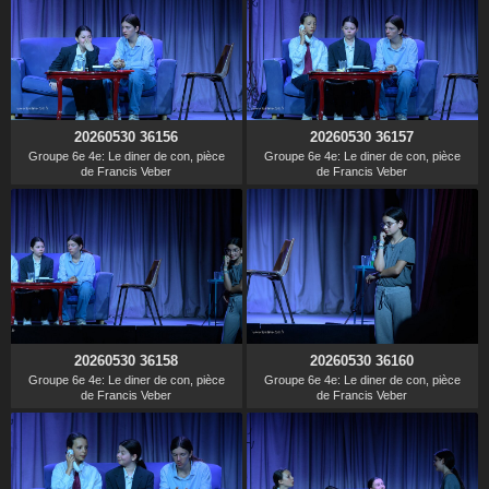
20260530 36156
20260530 36157
Groupe 6e 4e: Le diner de con, pièce
Groupe 6e 4e: Le diner de con, pièce
de Francis Veber
de Francis Veber
20260530 36158
20260530 36160
Groupe 6e 4e: Le diner de con, pièce
Groupe 6e 4e: Le diner de con, pièce
de Francis Veber
de Francis Veber