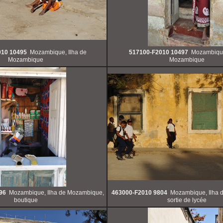
010 10495
Mozambique, Ilha de
517100-F2010 10497
Mozambique
Mozambique
Mozambique
96
Mozambique, Ilha de Mozambique,
463000-F2010 9804
Mozambique, Ilha 
boutique
sortie de lycée