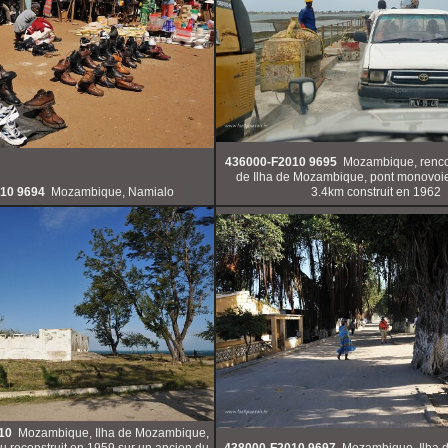
436000-F2010 9695
Mozambique, rencon
de Ilha de Mozambique, pont monovoie
10 9694
Mozambique, Namialo
3.4km construit en 1962
10
Mozambique, Ilha de Mozambique,
 reconstruit en 1959 sur un ancien du
438000-F2010 9697
Mozambique, Ilha 