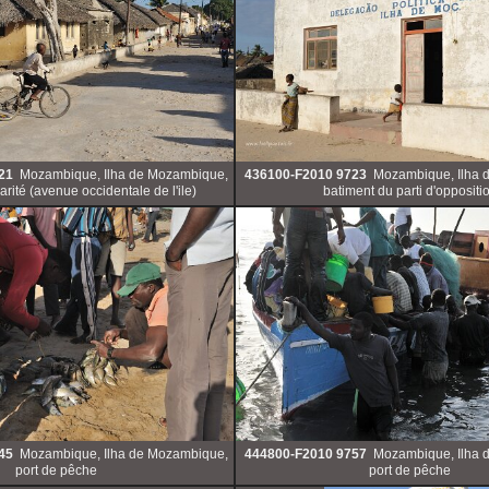
21
Mozambique, Ilha de Mozambique,
436100-F2010 9723
Mozambique, Ilha 
darité (avenue occidentale de l'ile)
batiment du parti d'oppositi
45
Mozambique, Ilha de Mozambique,
444800-F2010 9757
Mozambique, Ilha 
port de pêche
port de pêche