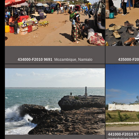
434000-F2010 9691
Mozambique, Namialo
435000-F20
441000-F2010 97
crematorium hindou