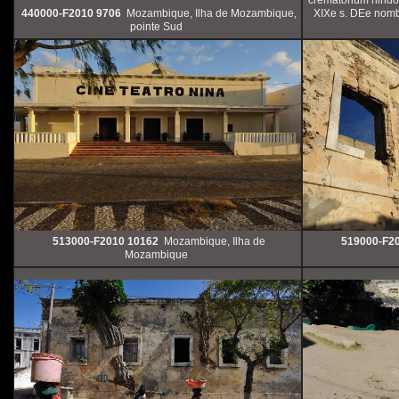
440000-F2010 9706
Mozambique, Ilha de Mozambique,
XIXe s. DEe nomb
pointe Sud
513000-F2010 10162
Mozambique, Ilha de
519000-F2
Mozambique