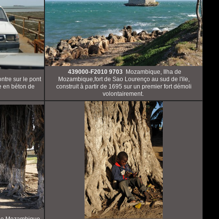
439000-F2010 9703
Mozambique, Ilha de
tre sur le pont
Mozambique,fort de Sao Lourenço au sud de l'ile,
 en béton de
construit à partir de 1695 sur un premier fort démoli
volontairement.
de Mozambique,