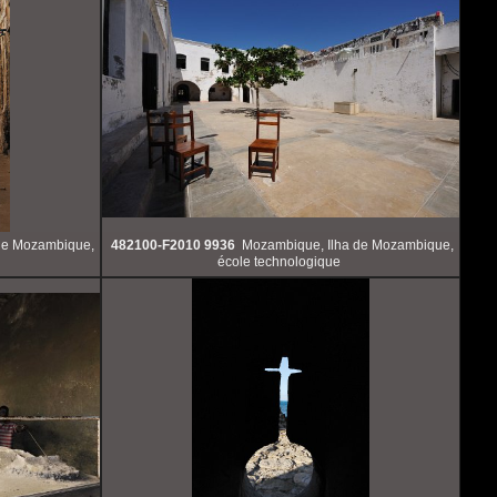
de Mozambique,
482100-F2010 9936
Mozambique, Ilha de Mozambique,
école technologique