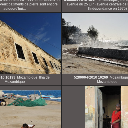
reux batiments de pierre sont encore
avenue du 25 juin (avenue centrale de l'
aujouord'hui…
l'indépendance en 1975)
010 10193
Mozambique, Ilha de
528000-F2010 10269
Mozambique
Mozambique
Mozambique