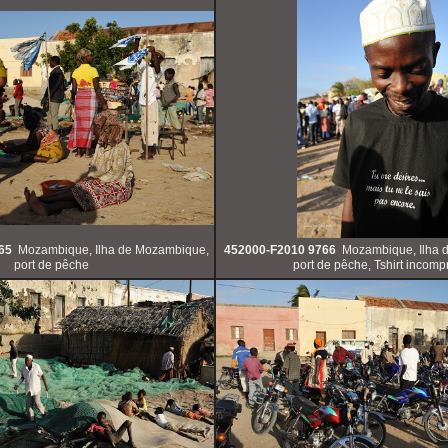
65
Mozambique, Ilha de Mozambique,
452000-F2010 9766
Mozambique, Ilha 
port de pêche
port de pêche, Tshirt incompr