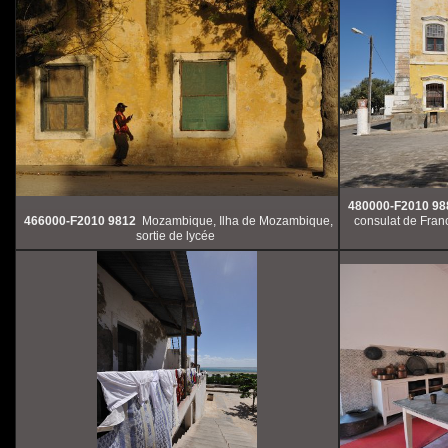
480000-F2010 98
466000-F2010 9812
Mozambique, Ilha de Mozambique,
consulat de Franc
sortie de lycée