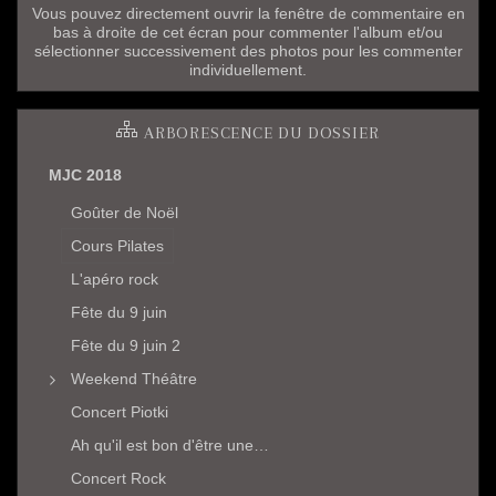
Vous pouvez directement ouvrir la fenêtre de commentaire en
bas à droite de cet écran pour commenter l'album et/ou
sélectionner successivement des photos pour les commenter
individuellement.
ARBORESCENCE DU DOSSIER
MJC 2018
Goûter de Noël
Cours Pilates
L'apéro rock
Fête du 9 juin
Fête du 9 juin 2
Weekend Théâtre
Concert Piotki
Ah qu'il est bon d'être une…
Concert Rock