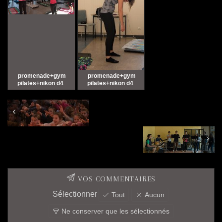
promenade+gym
promenade+gym
pilates+nikon d4
pilates+nikon d4
Goûter de Noël
L'apéro rock
VOS COMMENTAIRES
Sélectionner
Tout
Aucun
Ne conserver que les sélectionnés